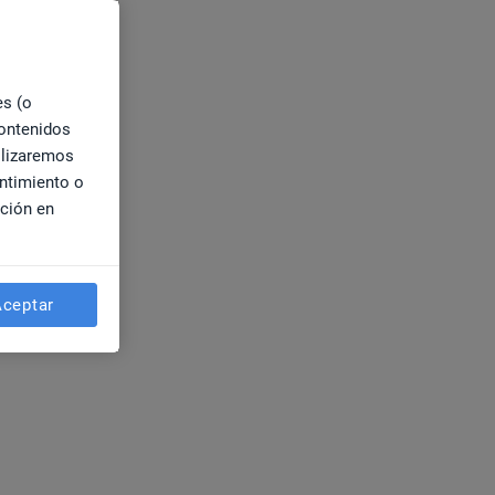
es (o
contenidos
ilizaremos
entimiento o
ación en
Aceptar